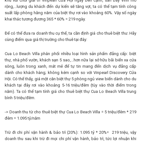
khu vui chơi giải trí Vinpearl Cửa Hội ngay bên cạnh, sân bay Vinh mở
rộng,…lượng du khách đến dự kiến sẽ tăng vọt, ta có thể tạm tính công
suất lấp phòng hằng năm của biệt thự rơi vào khoảng 60%. Vậy số ngày
khai thác tương đương 365 * 60% = 219 ngày.
Để có thể đưa ra doanh thu cụ thể, ta cần định giá cho thuê biệt thư. Hãy
cùng điểm qua giá thị trường cho thuê tại đây:
Cua Lo Beach Villa phân phối nhiều loại hình sản phẩm đẳng cấp: biệt
thự, nhà phố vườn, khách sạn 5 sao,…hơn nữa lại sở hữu bãi biển xa cửa
sông, luôn trong xanh, mát mẻ để tự tin mang đến dịch vụ đẳng cấp
dành cho khách hàng; không kém cạnh so với Vinpearl Discovery Cửa
Hội. Có thể thấy, giá một căn biệt thự 5 phòng ngủ view biển dành cho du
khách tại đây rơi vào khoảng 5-16 triệu/đêm (tùy vào thời điểm trong
năm). Ta có thể tạm tính giá cho thuê biệt thự Cua Lo Beach Villa trung
bình 5 triệu/đêm.
-> Doanh thu từ cho thuê biệt thự Cua Lo Beach Villa = 5 triệu/đêm * 219
đêm = 1.095 tỷ/năm
Trừ đi chi phí vận hành & bảo trì (20%): 1.095 tỷ * 20%= 219 triệu, vậy
doanh thu sau khi trừ đi mọi chi phí vận hành, bảo trì, tức lợi nhuận khi