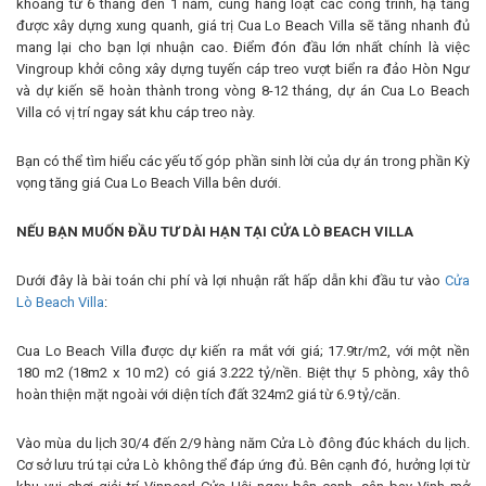
khoảng từ 6 tháng đến 1 năm, cùng hàng loạt các công trình, hạ tầng
được xây dựng xung quanh, giá trị Cua Lo Beach Villa sẽ tăng nhanh đủ
mang lại cho bạn lợi nhuận cao. Điểm đón đầu lớn nhất chính là việc
Vingroup khởi công xây dựng tuyến cáp treo vượt biển ra đảo Hòn Ngư
và dự kiến sẽ hoàn thành trong vòng 8-12 tháng, dự án Cua Lo Beach
Villa có vị trí ngay sát khu cáp treo này.
Bạn có thể tìm hiểu các yếu tố góp phần sinh lời của dự án trong phần Kỳ
vọng tăng giá Cua Lo Beach Villa bên dưới.
NẾU BẠN MUỐN ĐẦU TƯ DÀI HẠN TẠI CỬA LÒ BEACH VILLA
Dưới đây là bài toán chi phí và lợi nhuận rất hấp dẫn khi đầu tư vào
Cửa
Lò Beach Villa
:
Cua Lo Beach Villa được dự kiến ra mắt với giá; 17.9tr/m2, với một nền
180 m2 (18m2 x 10 m2) có giá 3.222 tỷ/nền. Biệt thự 5 phòng, xây thô
hoàn thiện mặt ngoài với diện tích đất 324m2 giá từ 6.9 tỷ/căn.
Vào mùa du lịch 30/4 đến 2/9 hàng năm Cửa Lò đông đúc khách du lịch.
Cơ sở lưu trú tại cửa Lò không thể đáp ứng đủ. Bên cạnh đó, hưởng lợi từ