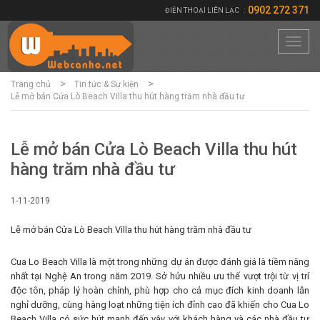
0902 272 371
ĐIỆN THOẠI LIÊN LẠC
:
Toggl
navig
Trang chủ
Tin tức & Sự kiện
Lễ mở bán Cửa Lò Beach Villa thu hút hàng trăm nhà đầu tư
Lễ mở bán Cửa Lò Beach Villa thu hút
hàng trăm nhà đầu tư
1-11-2019
Lễ mở bán Cửa Lò Beach Villa thu hút hàng trăm nhà đầu tư
Cua Lo Beach Villa là một trong những dự án được đánh giá là tiềm năng
nhất tại Nghệ An trong năm 2019. Sở hửu nhiều ưu thế vượt trội từ vị trí
độc tôn, pháp lý hoàn chỉnh, phù hợp cho cả mục đích kinh doanh lẫn
nghỉ dưỡng, cùng hàng loạt những tiện ích đỉnh cao đã khiến cho Cua Lo
Beach Villa có sức hút mạnh đến vậy với khách hàng và các nhà đầu tư