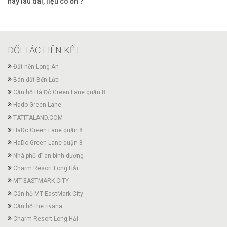
hay lâu dài, liệu có ổn ?
ĐỐI TÁC LIÊN KẾT
Đất nền Long An
Bán đất Bến Lức
Căn hộ Hà Đô Green Lane quận 8
Hado Green Lane
TATITALAND.COM
HaDo Green Lane quận 8
HaDo Green Lane quận 8
Nhà phố dĩ an bình dương
Charm Resort Long Hải
MT EASTMARK CITY
Căn hộ MT EastMark City
Căn hộ the rivana
Charm Resort Long Hải