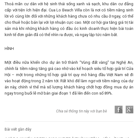
Thoả mãn cư dân với hệ sinh thái sống xanh và sạch, khu dân cư đẳng
cấp với tiện ích hiện đại. Cua Lo Beach Villa còn là nơi có tiềm năng sinh
lời vô cùng lớn đối với những khách hàng chưa có nhu cầu ở ngay, có thể
cho thuê hoặc bán lại với lợi nhuận cực cao. Một cơ hội gia tăng giá trị tài
sản mà khi những khách hàng có đầu óc kinh doanh thực hiện bài toán
kinh tế đơn giản đã có thể nhìn ra được, và ngay lập tức nắm bắt.
HÌNH
Một điều nữa khiến cho dự án trở thành “Vùng đất vàng” tại Nghệ An,
chính là tiềm năng tăng giá cao nhờ vào kế hoạch siêu tổ hợp giải trí Cửa
Hội – một trong những tổ hợp giải trí quy mô hàng đầu Việt Nam sẽ đi
vào hoạt động trong 2 năm tới. Rất khó để làm ngơ với tiềm năng của dự
án này, chính vì thế mà số lượng khách hàng chốt hợp đồng mua dự án
ngay trong buổi lễ mở bán giai đoạn 1 đã lên đến con số 89%.
Chia sẻ thông tin này với bạn bè
Bài viết gần đây