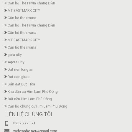
Căn hộ The Privia Khang Điền
MT EASTMARK CITY
Căn hộ the rivana
Căn hộ The Privia Khang Điền
Căn hộ the rivana
MT EASTMARK CITY
Căn hộ the rivana
gora city
Agora City
Dat nen long an
Dat can giuoc
Bán đất Đức Hòa
Khu dân cư Him Lam Phú Đông
Đất nền Him Lam Phú Đông
Căn hộ chung cư Him Lam Phú Đông
LIÊN HỆ CHÚNG TÔI
0902 272 371
webcanho.net@gmail.com