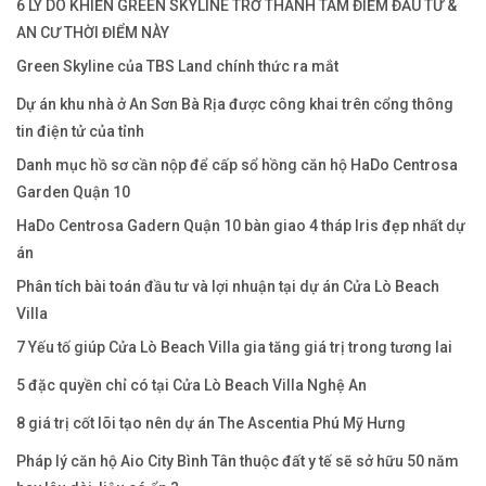
6 LÝ DO KHIẾN GREEN SKYLINE TRỞ THÀNH TÂM ĐIỂM ĐẦU TƯ &
AN CƯ THỜI ĐIỂM NÀY
Green Skyline của TBS Land chính thức ra mắt
Dự án khu nhà ở An Sơn Bà Rịa được công khai trên cổng thông
tin điện tử của tỉnh
Danh mục hồ sơ cần nộp để cấp sổ hồng căn hộ HaDo Centrosa
Garden Quận 10
HaDo Centrosa Gadern Quận 10 bàn giao 4 tháp Iris đẹp nhất dự
án
Phân tích bài toán đầu tư và lợi nhuận tại dự án Cửa Lò Beach
Villa
7 Yếu tố giúp Cửa Lò Beach Villa gia tăng giá trị trong tương lai
5 đặc quyền chỉ có tại Cửa Lò Beach Villa Nghệ An
8 giá trị cốt lõi tạo nên dự án The Ascentia Phú Mỹ Hưng
Pháp lý căn hộ Aio City Bình Tân thuộc đất y tế sẽ sở hữu 50 năm