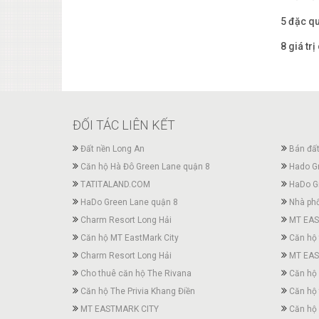
5 đặc qu
8 giá tr
ĐỐI TÁC LIÊN KẾT
Đất nền Long An
Bán đất
Căn hộ Hà Đô Green Lane quận 8
Hado G
TATITALAND.COM
HaDo G
HaDo Green Lane quận 8
Nhà phố
Charm Resort Long Hải
MT EAS
Căn hộ MT EastMark City
Căn hộ 
Charm Resort Long Hải
MT EAS
Cho thuê căn hộ The Rivana
Căn hộ
Căn hộ The Privia Khang Điền
Căn hộ 
MT EASTMARK CITY
Căn hộ 