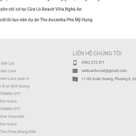
yền chỉ có tại Cửa Lò Beach Villa Nghệ An
ị cốt lõi tạo nên dự án The Ascentia Phú Mỹ Hưng
LIÊN HỆ CHÚNG TÔI
0902 272 371
 Bến Lức
webcanho.net@gmail.com
reen Lane
reen Lane quận 8
11 Hồ Xuân Hương, Phường 6, Qu
 dĩ an bình dương
TMARK CITY
the rivana
TMARK CITY
 One Verandah
the rivana
The Privia Khang Điền