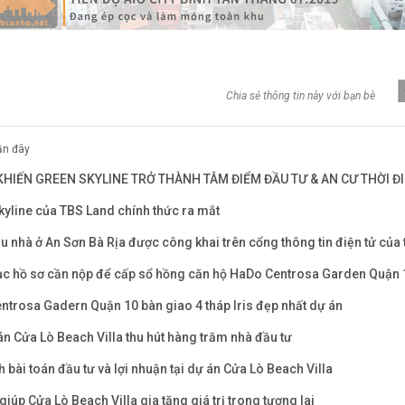
Chia sẻ thông tin này với bạn bè
gần đây
 KHIẾN GREEN SKYLINE TRỞ THÀNH TÂM ĐIỂM ĐẦU TƯ & AN CƯ THỜI Đ
kyline của TBS Land chính thức ra mắt
u nhà ở An Sơn Bà Rịa được công khai trên cổng thông tin điện tử của 
c hồ sơ cần nộp để cấp sổ hồng căn hộ HaDo Centrosa Garden Quận 
ntrosa Gadern Quận 10 bàn giao 4 tháp Iris đẹp nhất dự án
n Cửa Lò Beach Villa thu hút hàng trăm nhà đầu tư
h bài toán đầu tư và lợi nhuận tại dự án Cửa Lò Beach Villa
 giúp Cửa Lò Beach Villa gia tăng giá trị trong tương lai