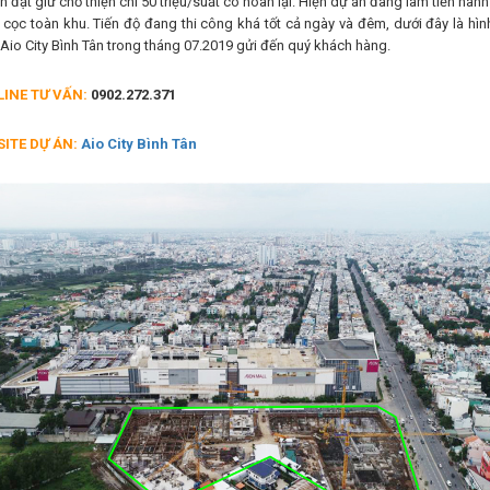
 đặt giữ chỗ thiện chí 50 triệu/suất có hoàn lại. Hiện dự án đang làm tiến hàn
cọc toàn khu. Tiến độ đang thi công khá tốt cả ngày và đêm, dưới đây là hình
Aio City Bình Tân trong tháng 07.2019 gửi đến quý khách hàng.
LINE TƯ VẤN:
0902.272.371
SITE DỰ ÁN:
Aio City Bình Tân