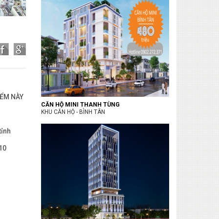
IỂM NÀY
CĂN HỘ MINI THANH TÙNG
KHU CĂN HỘ - BÌNH TÂN
tỉnh
10