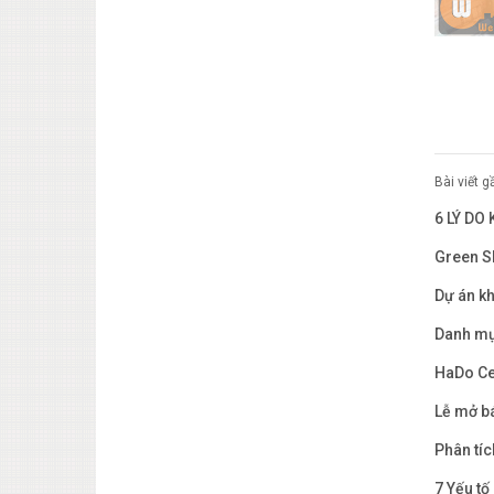
Bài viết 
6 LÝ DO
Green S
Dự án kh
Danh mụ
HaDo Ce
Lễ mở bá
Phân tíc
7 Yếu tố