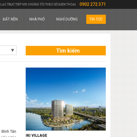
0902 272 371
 LẠC TRỰC TIẾP VỚI CHÚNG TÔI THEO SỐ ĐIỆN THOẠI
:
ĐẤT NỀN
NHÀ PHỐ
NGHỈ DƯỠNG
TIN TỨC
Tìm kiếm
y Bình Tân
IKI VILLAGE