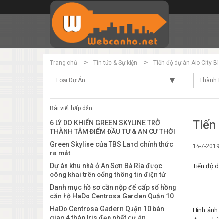
Trang chủ
Tin tức & Sự kiện
Tiến độ dự án Aio City 
Loại Dự Án
Thành 
Bài viết hấp dẫn
Tiến
6 LÝ DO KHIẾN GREEN SKYLINE TRỞ
THÀNH TÂM ĐIỂM ĐẦU TƯ & AN CƯ THỜI
ĐIỂM NÀY
Green Skyline của TBS Land chính thức
16-7-201
ra mắt
Dự án khu nhà ở An Sơn Bà Rịa được
Tiến độ d
công khai trên cổng thông tin điện tử
của tỉnh
Danh mục hồ sơ cần nộp để cấp sổ hồng
căn hộ HaDo Centrosa Garden Quận 10
HaDo Centrosa Gadern Quận 10 bàn
Hình ảnh
giao 4 tháp Iris đẹp nhất dự án