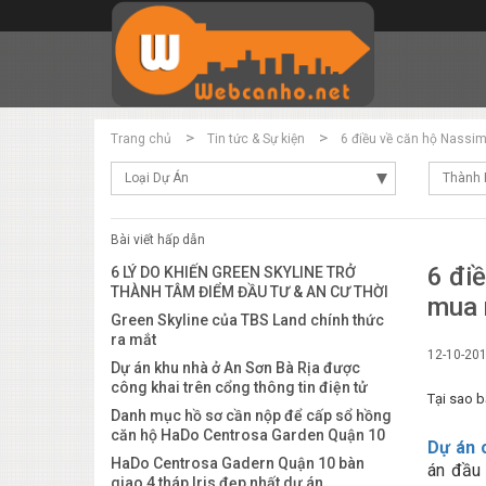
Trang chủ
Tin tức & Sự kiện
6 điều về căn hộ Nassim
Loại Dự Án
Thành 
Bài viết hấp dẫn
6 đi
6 LÝ DO KHIẾN GREEN SKYLINE TRỞ
THÀNH TÂM ĐIỂM ĐẦU TƯ & AN CƯ THỜI
mua 
ĐIỂM NÀY
Green Skyline của TBS Land chính thức
ra mắt
12-10-20
Dự án khu nhà ở An Sơn Bà Rịa được
công khai trên cổng thông tin điện tử
Tại sao 
của tỉnh
Danh mục hồ sơ cần nộp để cấp sổ hồng
căn hộ HaDo Centrosa Garden Quận 10
Dự án 
HaDo Centrosa Gadern Quận 10 bàn
án đầu 
giao 4 tháp Iris đẹp nhất dự án