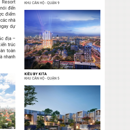
y Resort
KHU CĂN HỘ - QUẬN 9
nói đến
ược điểm
 các nhà
 ngay dự
ắc địa –
iến trúc
àn toàn
và nhanh
KIỀU BY KITA
KHU CĂN HỘ - QUẬN 5