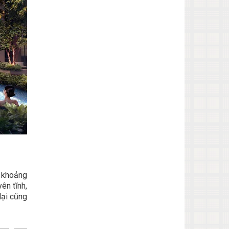
ỉ khoảng
ên tĩnh,
lại cũng