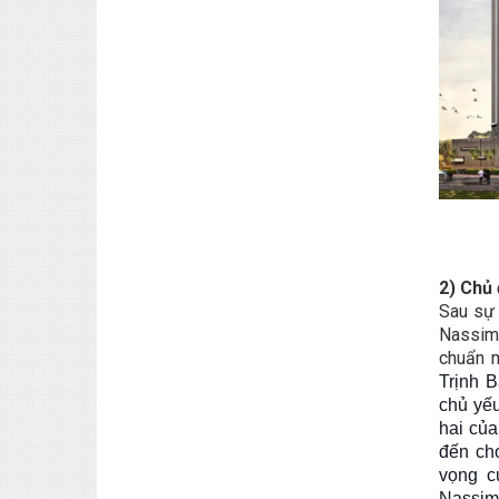
2) Chủ
Sau sự 
Nassim
chuẩn m
Trịnh 
chủ yếu
hai của
đến ch
vọng c
Nassim