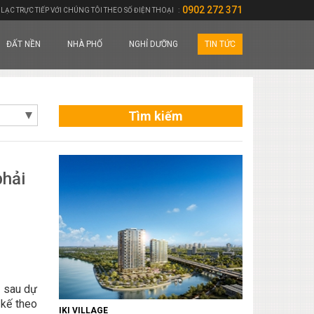
0902 272 371
 LẠC TRỰC TIẾP VỚI CHÚNG TÔI THEO SỐ ĐIỆN THOẠI
:
ĐẤT NỀN
NHÀ PHỐ
NGHỈ DƯỠNG
TIN TỨC
Tìm kiếm
phải
d sau dự
 kế theo
IKI VILLAGE