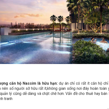
lượng căn hộ Nassim là hữu hạn:
dự án chỉ có rất ít căn hộ ch
 nên số người sỡ hữu rất ít,không gian sống nơi đây hoàn toàn y
quản lý cũng dễ dàng và chặt chẽ hơn. Vấn đề cho thuê hay bán 
nh tranh