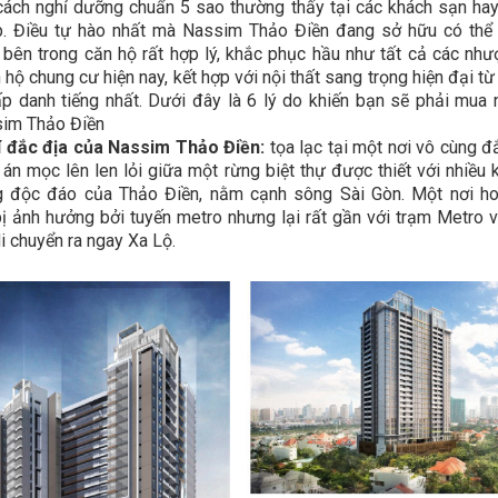
ách nghỉ dưỡng chuẩn 5 sao thường thấy tại các khách sạn ha
p. Điều tự hào nhất mà Nassim Thảo Điền đang sở hữu có thể 
ế bên trong căn hộ rất hợp lý, khắc phục hầu như tất cả các nh
 hộ chung cư hiện nay, kết hợp với nội thất sang trọng hiện đại từ
p danh tiếng nhất. Dưới đây là 6 lý do khiến bạn sẽ phải mua
sim Thảo Điền
rí đắc địa của Nassim Thảo Điền:
tọa lạc tại một nơi vô cùng đ
án mọc lên len lỏi giữa một rừng biệt thự được thiết với nhiều k
g độc đáo của Thảo Điền, nằm cạnh sông Sài Gòn. Một nơi ho
ị ảnh hưởng bởi tuyến metro nhưng lại rất gần với trạm Metro 
i chuyển ra ngay Xa Lộ.