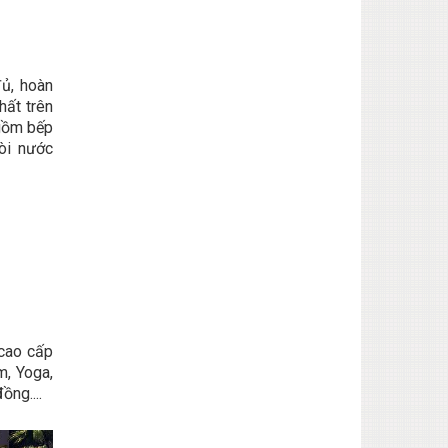
ủ, hoàn
hất trên
 gồm bếp
vòi nước
cao cấp
m, Yoga,
ồng....