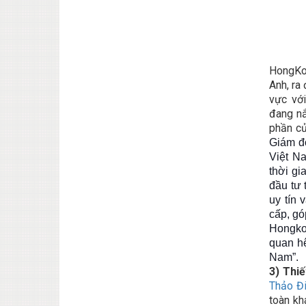
HongKon
Anh, ra
vực với
đang nắ
phần củ
Giám đố
Việt N
thời gi
đầu tư 
uy tín 
cấp, gó
Hongko
quan hệ
Nam”.
3) Thiế
Thảo Đ
toàn kh