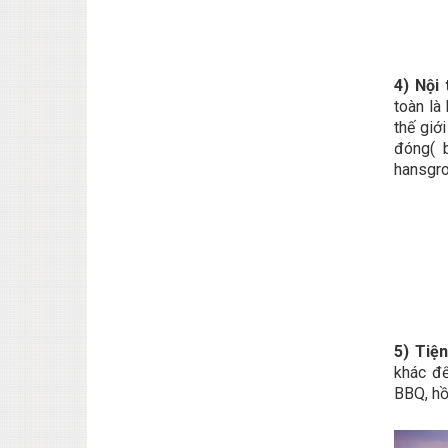
4) Nội
toàn là
thế giớ
đóng( b
hansgro
5) Tiệ
khác để
BBQ, hồ