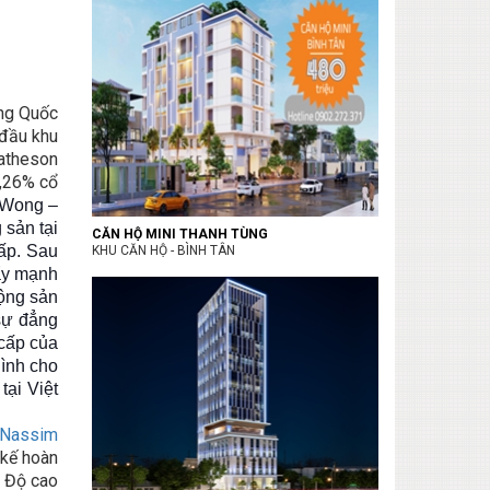
ơng Quốc
 đầu khu
Matheson
7,26% cổ
 Wong –
 sản tại
CĂN HỘ MINI THANH TÙNG
ấp. Sau
KHU CĂN HỘ - BÌNH TÂN
đẩy mạnh
động sản
 sự đẳng
 cấp của
ình cho
tại Việt
 Nassim
 kế hoàn
. Độ cao