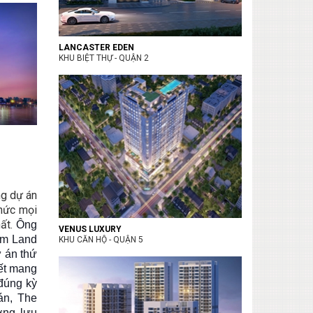
LANCASTER EDEN
KHU BIỆT THỰ - QUẬN 2
ng dự án
hức mọi
hất.
Ông
VENUS LUXURY
im Land
KHU CĂN HỘ - QUẬN 5
ự án thứ
kết mang
đúng kỳ
án, The
ợng lưu