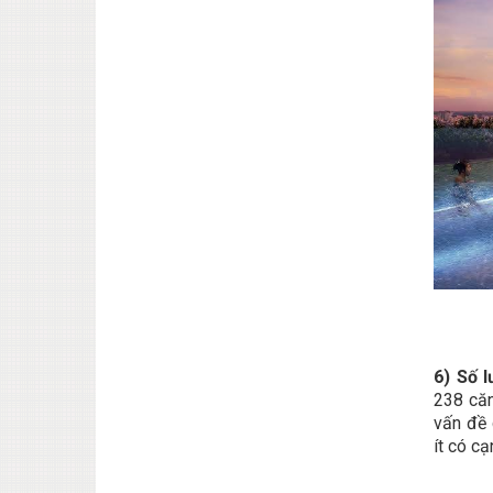
6) Số 
238 căn
vấn đề 
ít có cạ