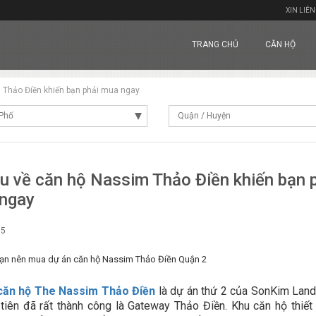
XIN LIÊN
TRANG CHỦ
CĂN HỘ
 Thảo Điền khiến bạn phải mua ngay
Phố
Quận / Huyện
ều về căn hộ Nassim Thảo Điền khiến bạn 
ngay
15
bạn nên mua dự án căn hộ Nassim Thảo Điền Quận 2
căn hộ The Nassim Thảo Điền
là dự án thứ 2 của SonKim Lan
tiên đã rất thành công là Gateway Thảo Điền. Khu căn hộ thiết