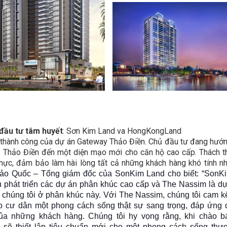
 đầu tư tâm huyết
: Sơn Kim Land va HongKongLand
thành công của dự án Gateway Thảo Điền. Chủ đầu tư đang hướ
 Thảo Điền đến một diện mạo mới cho căn hộ cao cấp. Thách t
ực, đảm bảo làm hài lòng tất cả những khách hàng khó tính n
Bảo Quốc – Tổng giám đốc của SonKim Land cho biết: “SonK
 phát triển các dự án phân khúc cao cấp và The Nassim là d
 chúng tôi ở phân khúc này. Với The Nassim, chúng tôi cam 
o cư dân một phong cách sống thật sự sang trọng, đáp ứng 
ủa những khách hàng. Chúng tôi hy vọng rằng, khi chào b
 sẽ thiết lập tiêu chuẩn mới cho một phong cách sống thư