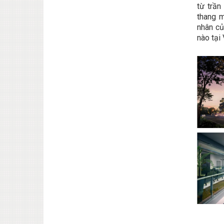
từ trần
thang m
nhân củ
nào tại