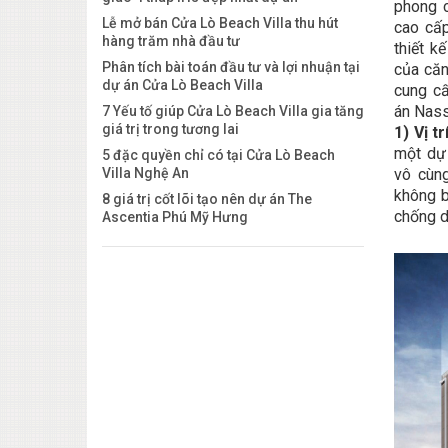
phong c
Lễ mở bán Cửa Lò Beach Villa thu hút
cao cấ
hàng trăm nhà đầu tư
thiết k
Phân tích bài toán đầu tư và lợi nhuận tại
của căn
dự án Cửa Lò Beach Villa
cung cấ
án Nas
7 Yếu tố giúp Cửa Lò Beach Villa gia tăng
giá trị trong tương lai
1) Vị t
một dự 
5 đặc quyền chỉ có tại Cửa Lò Beach
Villa Nghệ An
vô cùn
không b
8 giá trị cốt lõi tạo nên dự án The
chống d
Ascentia Phú Mỹ Hưng