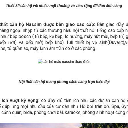
Thiết kế căn hộ với nhiều mặt thoáng và view rộng để đón ánh sáng
 thất căn hộ Nassim được bàn giao cao cấp:
Bàn giao đầy đ
 hàng ngoại nhập từ các thương hiệu nội thất nổi tiếng cao cấp n
i như: bếp bosch ( tủ bếp, kệ bếp, lò nướng, máy hút mùi, bếp từ)
ếp ướt) và bếp mở( bếp khô), full thiết bị vệ sinh(Duvarit),
he, tủ quần áo, máy lạnh âm trần có ở các phòng....
Nội thất căn hộ mang phong cách sang trọn hiện đại
n ích vượt kỳ vọng:
có đầy đủ tiện ích như các dự án căn hộ 
 đáp ứng mọi nhu cầu của cư dân như Hồ bơi tràn bờ, Spa, Gy
 cảnh quan, bida, phòng chơi bài, karaoke, phòng sinh hoạt cộng đ