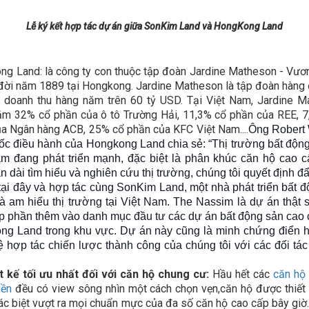
Lễ ký kết hợp tác dự án giữa SonKim Land và HongKong Land
g Land: là công ty con thuộc tập đoàn Jardine Matheson - Vư
 đời năm 1889 tại Hongkong. Jardine Matheson là tập đoàn hàng
 doanh thu hàng năm trên 60 tỷ USD. Tại Việt Nam, Jardine 
m 32% cổ phần của ô tô Trường Hải, 11,3% cổ phần của REE, 
a Ngân hàng ACB, 25% cổ phần của KFC Việt Nam....
Ông Robert
c điều hành của Hongkong Land chia sẻ: “Thị trường bất động
am đang phát triển mạnh, đặc biệt là phân khúc căn hộ cao c
an dài tìm hiểu và nghiên cứu thị trường, chúng tôi quyết định 
tại đây và hợp tác cùng SonKim Land, một nhà phát triển bất 
và am hiểu thị trường tại Việt Nam. The Nassim là dự án thật
p phần thêm vào danh mục đầu tư các dự án bất động sản cao
ng Land trong khu vực. Dự án này cũng là minh chứng điển h
 hợp tác chiến lược thành công của chúng tôi với các đối tác 
t kế tối ưu nhất đối với căn hộ chung cư:
Hầu hết các
căn hộ
iền
đều có view sông nhìn một cách chọn vẹn,căn hộ được thiết
ác biệt vượt ra mọi chuẩn mực của đa số căn hộ cao cấp bây giờ