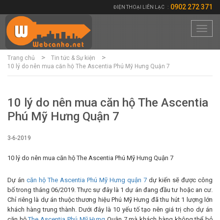
0902 272 371
ĐIỆN THOẠI LIÊN LẠC
:
Toggl
navig
Trang chủ
Tin tức & Sự kiện
10 lý do nên mua căn hộ The Ascentia Phú Mỹ Hưng Quận 7
10 lý do nên mua căn hộ The Ascentia
Phú Mỹ Hưng Quận 7
3-6-2019
10 lý do nên mua căn hộ The Ascentia Phú Mỹ Hưng Quận 7
Dự án
căn hộ The Ascentia Phú Mỹ Hưng quận 7
dự kiến sẽ được công
bố trong tháng 06/2019. Thực sự đây là 1 dự án đang đầu tư hoặc an cư.
Chỉ riêng là dự án thuộc thương hiệu Phú Mỹ Hưng đã thu hút 1 lượng lớn
khách hàng trung thành. Dưới đây là 10 yếu tố tạo nên giá trị cho dự án
căn hộ
The Ascentia Phú Mỹ Hưng
Quận 7 mà khách hàng không thể bỏ