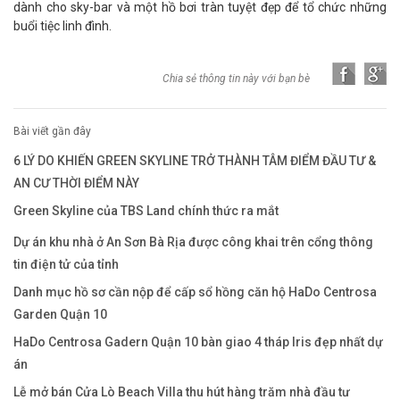
dành cho sky-bar và một hồ bơi tràn tuyệt đẹp để tổ chức những
buổi tiệc linh đình.
Chia sẻ thông tin này với bạn bè
Bài viết gần đây
6 LÝ DO KHIẾN GREEN SKYLINE TRỞ THÀNH TÂM ĐIỂM ĐẦU TƯ &
AN CƯ THỜI ĐIỂM NÀY
Green Skyline của TBS Land chính thức ra mắt
Dự án khu nhà ở An Sơn Bà Rịa được công khai trên cổng thông
tin điện tử của tỉnh
Danh mục hồ sơ cần nộp để cấp sổ hồng căn hộ HaDo Centrosa
Garden Quận 10
HaDo Centrosa Gadern Quận 10 bàn giao 4 tháp Iris đẹp nhất dự
án
Lễ mở bán Cửa Lò Beach Villa thu hút hàng trăm nhà đầu tư