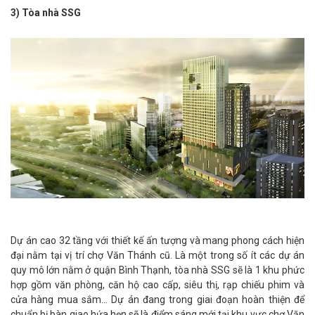
3) Tòa nhà SSG
Dự án cao 32 tầng với thiết kế ấn tượng và mang phong cách hiện
đại nằm tại vị trí chợ Văn Thánh cũ. Là một trong số ít các dự án
quy mô lớn nằm ở quận Bình Thạnh, tòa nhà SSG sẽ là 1 khu phức
hợp gồm văn phòng, căn hộ cao cấp, siêu thị, rạp chiếu phim và
cửa hàng mua sắm… Dự án đang trong giai đoạn hoàn thiện để
chuẩn bị bàn giao hứa hẹn sẽ là điểm sáng mới tại khu vực chợ Văn