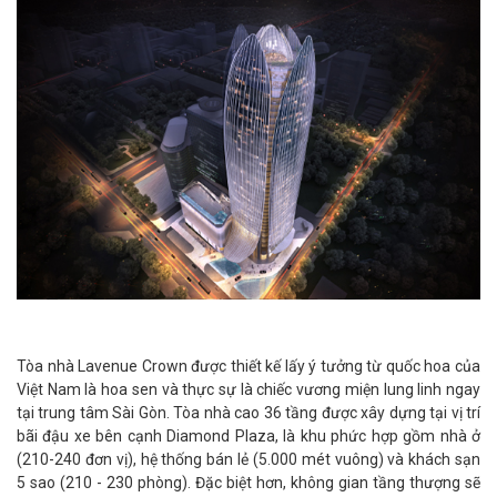
Tòa nhà Lavenue Crown được thiết kế lấy ý tưởng từ quốc hoa của
Việt Nam là hoa sen và thực sự là chiếc vương miện lung linh ngay
tại trung tâm Sài Gòn. Tòa nhà cao 36 tầng được xây dựng tại vị trí
bãi đậu xe bên cạnh Diamond Plaza, là khu phức hợp gồm nhà ở
(210-240 đơn vị), hệ thống bán lẻ (5.000 mét vuông) và khách sạn
5 sao (210 - 230 phòng). Đặc biệt hơn, không gian tầng thượng sẽ