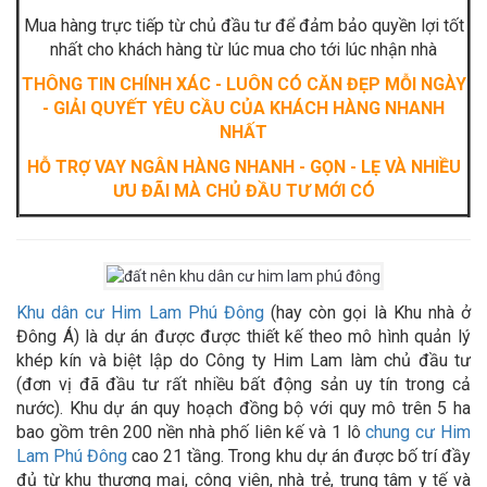
Mua hàng trực tiếp từ chủ đầu tư để đảm bảo quyền lợi tốt
nhất cho khách hàng từ lúc mua cho tới lúc nhận nhà
THÔNG TIN CHÍNH XÁC - LUÔN CÓ CĂN ĐẸP MỖI NGÀY
- GIẢI QUYẾT YÊU CẦU CỦA KHÁCH HÀNG NHANH
NHẤT
HỖ TRỢ VAY NGÂN HÀNG NHANH - GỌN - LẸ VÀ NHIỀU
ƯU ĐÃI MÀ CHỦ ĐẦU TƯ MỚI CÓ
Khu dân cư Him Lam Phú Đông
(hay còn gọi là Khu nhà ở
Đông Á) là dự án được được thiết kế theo mô hình quản lý
khép kín và biệt lập do Công ty Him Lam làm chủ đầu tư
(đơn vị đã đầu tư rất nhiều bất động sản uy tín trong cả
nước). Khu dự án quy hoạch đồng bộ với quy mô trên 5 ha
bao gồm trên 200 nền nhà phố liên kế và 1 lô
chung cư Him
Lam Phú Đông
cao 21 tầng. Trong khu dự án được bố trí đầy
đủ từ khu thương mại, công viên, nhà trẻ, trung tâm y tế và