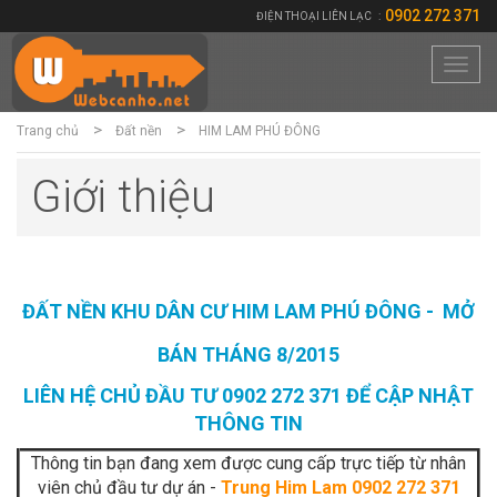
0902 272 371
ĐIỆN THOẠI LIÊN LẠC
:
Toggl
navig
Trang chủ
Đất nền
HIM LAM PHÚ ĐÔNG
Giới thiệu
ĐẤT NỀN KHU DÂN CƯ HIM LAM PHÚ ĐÔNG - MỞ
BÁN THÁNG 8/2015
LIÊN HỆ CHỦ ĐẦU TƯ 0902 272 371 ĐỂ CẬP NHẬT
THÔNG TIN
Thông tin bạn đang xem được cung cấp trực tiếp từ nhân
viên chủ đầu tư dự án -
Trung Him Lam 0902 272 371