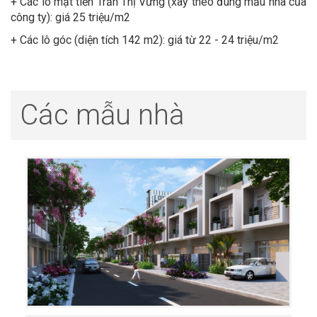
+ Các lô mặt tiền Trần Thị Vững (xây theo đúng mẫu nhà của
công ty): giá 25 triệu/m2
+ Các lô góc (diện tích 142 m2): giá từ 22 - 24 triệu/m2
Các mẫu nhà