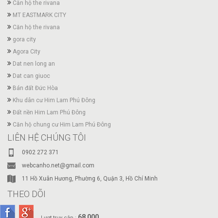
Căn hộ the rivana
MT EASTMARK CITY
Căn hộ the rivana
gora city
Agora City
Dat nen long an
Dat can giuoc
Bán đất Đức Hòa
Khu dân cư Him Lam Phú Đông
Đất nền Him Lam Phú Đông
Căn hộ chung cư Him Lam Phú Đông
LIÊN HỆ CHÚNG TÔI
0902 272 371
webcanho.net@gmail.com
11 Hồ Xuân Hương, Phường 6, Quận 3, Hồ Chí Minh
THEO DÕI
68 000
Lượt truy cập :