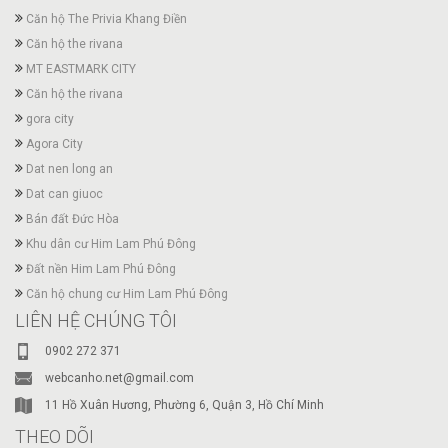
Căn hộ The Privia Khang Điền
Căn hộ the rivana
MT EASTMARK CITY
Căn hộ the rivana
gora city
Agora City
Dat nen long an
Dat can giuoc
Bán đất Đức Hòa
Khu dân cư Him Lam Phú Đông
Đất nền Him Lam Phú Đông
Căn hộ chung cư Him Lam Phú Đông
LIÊN HỆ CHÚNG TÔI
0902 272 371
webcanho.net@gmail.com
11 Hồ Xuân Hương, Phường 6, Quận 3, Hồ Chí Minh
THEO DÕI