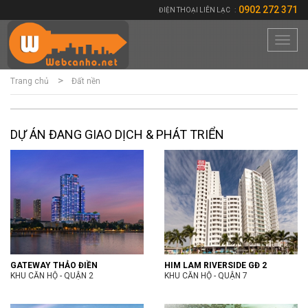
0902 272 371
ĐIỆN THOẠI LIÊN LẠC
:
Toggl
navig
Trang chủ
Đất nền
DỰ ÁN ĐANG GIAO DỊCH & PHÁT TRIỂN
GATEWAY THẢO ĐIỀN
HIM LAM RIVERSIDE GĐ 2
KHU CĂN HỘ - QUẬN 2
KHU CĂN HỘ - QUẬN 7