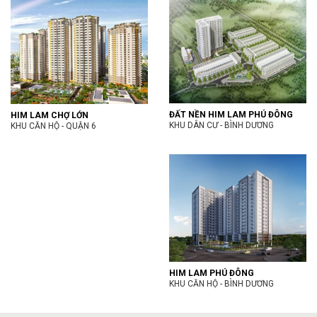
ĐẤT NỀN HIM LAM PHÚ ĐÔNG
HIM LAM CHỢ LỚN
KHU DÂN CƯ - BÌNH DƯƠNG
KHU CĂN HỘ - QUẬN 6
HIM LAM PHÚ ĐÔNG
KHU CĂN HỘ - BÌNH DƯƠNG