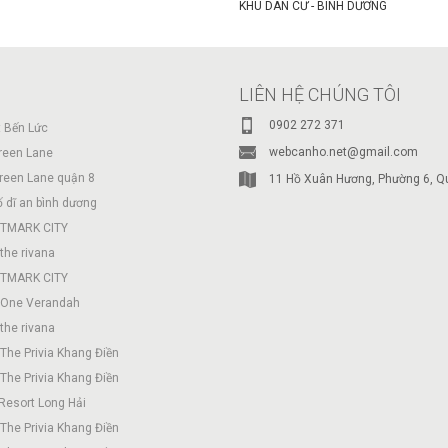
KHU DÂN CƯ - BÌNH DƯƠNG
LIÊN HỆ CHÚNG TÔI
0902 272 371
 Bến Lức
webcanho.net@gmail.com
reen Lane
reen Lane quận 8
11 Hồ Xuân Hương, Phường 6, Qu
 dĩ an bình dương
TMARK CITY
the rivana
TMARK CITY
 One Verandah
the rivana
The Privia Khang Điền
The Privia Khang Điền
Resort Long Hải
The Privia Khang Điền