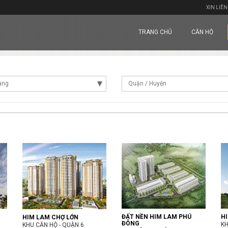
XIN LIÊN
TRANG CHỦ
CĂN HỘ
ang
Quận / Huyện
ĐẤT NỀN HIM LAM PHÚ
H
HIM LAM CHỢ LỚN
ĐÔNG
KH
KHU CĂN HỘ - QUẬN 6