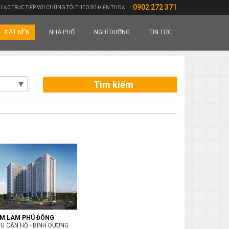
0902 272 371
 LẠC TRỰC TIẾP VỚI CHÚNG TÔI THEO SỐ ĐIỆN THOẠI
:
ĐẤT NỀN
NHÀ PHỐ
NGHỈ DƯỠNG
TIN TỨC
Tìm kiếm
IM LAM PHÚ ĐÔNG
U CĂN HỘ - BÌNH DƯƠNG