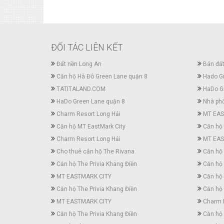
ĐỐI TÁC LIÊN KẾT
Đất nền Long An
Bán đất
Căn hộ Hà Đô Green Lane quận 8
Hado G
TATITALAND.COM
HaDo G
HaDo Green Lane quận 8
Nhà phố
Charm Resort Long Hải
MT EAS
Căn hộ MT EastMark City
Căn hộ 
Charm Resort Long Hải
MT EAS
Cho thuê căn hộ The Rivana
Căn hộ
Căn hộ The Privia Khang Điền
Căn hộ 
MT EASTMARK CITY
Căn hộ 
Căn hộ The Privia Khang Điền
Căn hộ 
MT EASTMARK CITY
Charm 
Căn hộ The Privia Khang Điền
Căn hộ 