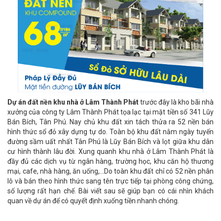
Dự án đất nền khu nhà ở Lâm Thành Phát
trước đây là kho bãi nhà
xưởng của công ty Lâm Thành Phát tọa lạc tại mặt tiền số 341 Lũy
Bán Bích, Tân Phú. Nay chủ khu đất xin tách thửa ra 52 nền bán
hình thức sổ đỏ xây dựng tự do. Toàn bộ khu đất nằm ngày tuyến
đường sầm uất nhất Tân Phú là Lũy Bán Bích và lọt giữa khu dân
cư hình thành lâu đời. Xung quanh khu nhà ở Lâm Thành Phát là
đầy đủ các dịch vụ từ ngân hàng, trường học, khu căn hộ thương
mại, cafe, nhà hàng, ăn uống,...Do toàn khu đất chỉ có 52 nền phân
lô và bán theo hình thức sang tên trực tiếp tại phòng công chứng,
số lượng rất hạn chế. Bài viết sau sẽ giúp bạn có cái nhìn khách
quan về dự án để có quyết định xuống tiền nhanh chóng.