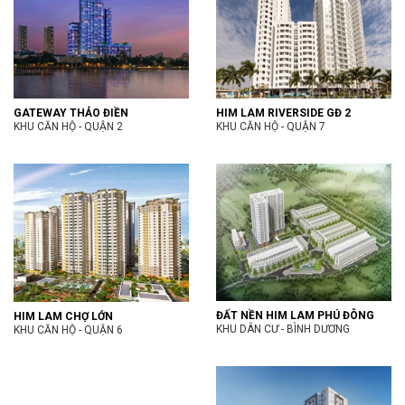
GATEWAY THẢO ĐIỀN
HIM LAM RIVERSIDE GĐ 2
KHU CĂN HỘ - QUẬN 2
KHU CĂN HỘ - QUẬN 7
ĐẤT NỀN HIM LAM PHÚ ĐÔNG
HIM LAM CHỢ LỚN
KHU DÂN CƯ - BÌNH DƯƠNG
KHU CĂN HỘ - QUẬN 6