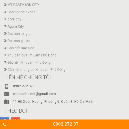
MT EASTMARK CITY
Căn hộ the rivana
gora city
Agora City
Dat nen long an
Dat can giuoc
Bán đất Đức Hòa
Khu dân cư Him Lam Phú Đông
Đất nền Him Lam Phú Đông
Căn hộ chung cư Him Lam Phú Đông
LIÊN HỆ CHÚNG TÔI
0902 272 371
webcanho.net@gmail.com
11 Hồ Xuân Hương, Phường 6, Quận 3, Hồ Chí Minh
THEO DÕI
0902 272 371
68 000
Lượt truy cập :