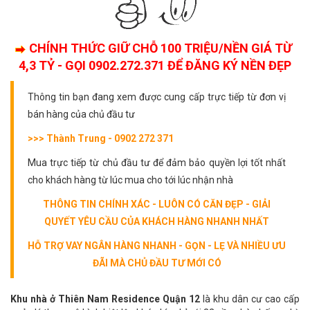
CHÍNH THỨC GIỮ CHỖ 100 TRIỆU/NỀN GIÁ TỪ
4,3 TỶ - GỌI 0902.272.371 ĐỂ ĐĂNG KÝ NỀN ĐẸP
Thông tin bạn đang xem được cung cấp trực tiếp từ đơn vị
bán hàng của chủ đầu tư
>>> Thành Trung - 0902 272 371
Mua trực tiếp từ chủ đầu tư để đảm bảo quyền lợi tốt nhất
cho khách hàng từ lúc mua cho tới lúc nhận nhà
THÔNG TIN CHÍNH XÁC - LUÔN CÓ CĂN ĐẸP - GIẢI
QUYẾT YÊU CẦU CỦA KHÁCH HÀNG NHANH NHẤT
HỖ TRỢ VAY NGÂN HÀNG NHANH - GỌN - LẸ VÀ NHIỀU ƯU
ĐÃI MÀ CHỦ ĐẦU TƯ MỚI CÓ
Khu nhà ở Thiên Nam Residence Quận 12
là khu dân cư cao cấp