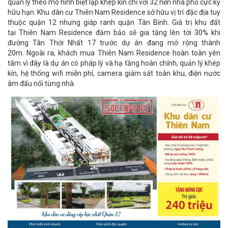
quản lý theo mô hình biệt lập khép kín chỉ với 32 nền nhà phố cực kỳ
hữu hạn. Khu dân cư Thiên Nam Residence sở hữu vị trí đặc địa tuy
thuộc quận 12 nhưng giáp ranh quận Tân Bình. Giá trị khu đất
tại Thiên Nam Residence đảm bảo sẽ gia tăng lên tới 30% khi
đường Tân Thới Nhất 17 trước dự án đang mở rộng thành
20m. Ngoài ra, khách mua Thiên Nam Residence hoàn toàn yên
tâm vì đây là dự án có pháp lý và hạ tầng hoàn chỉnh, quản lý khép
kín, hệ thống wifi miễn phí, camera giám sát toàn khu, điện nước
âm đấu nối từng nhà.