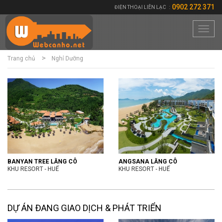
0902 272 371
ĐIỆN THOẠI LIÊN LẠC
:
Toggl
navig
Trang chủ
Nghỉ Dưỡng
BANYAN TREE LĂNG CÔ
ANGSANA LĂNG CÔ
KHU RESORT - HUẾ
KHU RESORT - HUẾ
DỰ ÁN ĐANG GIAO DỊCH & PHÁT TRIỂN