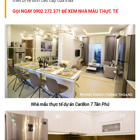
thiết bị vệ sinh cao cấp của Inax.
GỌI NGAY 0902.272.371 ĐỂ XEM NHÀ MẪU THỰC TẾ
Nhà mẫu thực tế dự án Carillon 7 Tân Phú