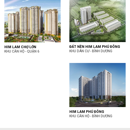
ĐẤT NỀN HIM LAM PHÚ ĐÔNG
HIM LAM CHỢ LỚN
KHU DÂN CƯ - BÌNH DƯƠNG
KHU CĂN HỘ - QUẬN 6
HIM LAM PHÚ ĐÔNG
KHU CĂN HỘ - BÌNH DƯƠNG