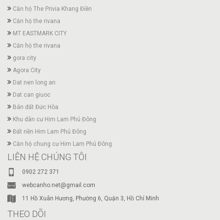
Căn hộ The Privia Khang Điền
Căn hộ the rivana
MT EASTMARK CITY
Căn hộ the rivana
gora city
Agora City
Dat nen long an
Dat can giuoc
Bán đất Đức Hòa
Khu dân cư Him Lam Phú Đông
Đất nền Him Lam Phú Đông
Căn hộ chung cư Him Lam Phú Đông
LIÊN HỆ CHÚNG TÔI
0902 272 371
webcanho.net@gmail.com
11 Hồ Xuân Hương, Phường 6, Quận 3, Hồ Chí Minh
THEO DÕI