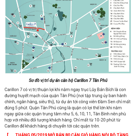
Sơ đồ vị trí dự án căn hộ Carillon 7 Tân Phú
Carillon 7 có vị trị thuận lợi khi nằm ngay trục Lũy Bán Bích là con
đường huyết mạch của quận Tân Phú (nơi tập trung ủy ban hành
chính, ngân hàng, siêu thị), từ dự án tới công viên Đầm Sen chỉ mất
đúng 5 phút. Quận Tân Phú cũng là quận có lợi thế lớn khi nằm
ngay giữa các quận trung tâm như 5, 6, 10, 11, Tân Bình nên phù
hợp với nhiều đối tượng khách hàng. Chỉ mất từ 10-20 phút từ
Carillon để khách hàng di chuyển tới các quận trên.
【
​THÁNG 05/2019 MỞ BÁN 80 CĂN GIỎ HÀNG NỘI BỘ TẦNG