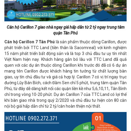
Căn hộ Carillon 7 giao nhà ngay giá hấp dẫn từ 2 tỷ ngay trung tâm
quận Tân Phú
Căn hộ Carillon 7 Tân Phú
là sản phẩm thuộc dòng Carillon, được
phát triển bởi TTC Land (tiền thân là Sacomreal) với kinh nghiệm
15 năm phát triển bất động sản và là top 3 chủ đầu tư uy tín nhất
Việt Nam hiện nay. Khách hàng gắn bó lâu với TTC Land đã quá
quen với các dự án thuộc dòng Carillon khi trước đó đã có 6 dự án
mang tên Carillon được khách hàng tin tưởng từ chất lượng bàn
giao, uy tín chủ đầu tư và giá cả hợp lý. Carillon 7 có vị trí ngay trục
đường Lũy Bán Bích, cách Đầm Sen chỉ 5 phút, trung tâm quận Tân
Phú, từ đây dễ dàng kết nối các quận liền kề như 5,6,10,11, Tân Bình
chỉ trong vòng 10-20 phút. Dự án Carillon 7 của TTC Land có lợi thế
khi bàn giao nhà trong quý 2/2020 và chủ đầu tư hiện còn 80 căn
nội bộ giá hấp dẫn chỉ từ 2 tỷ/căn hoàn thiện nội thất.