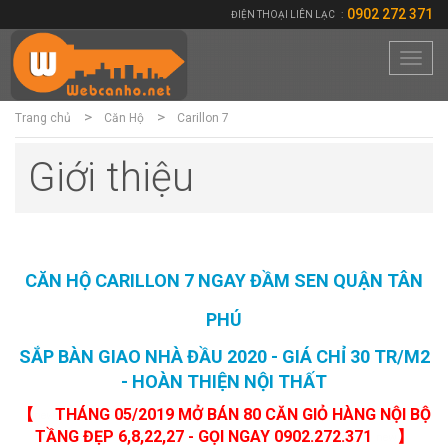
0902 272 371
ĐIỆN THOẠI LIÊN LẠC
:
Toggl
navig
Trang chủ
Căn Hộ
Carillon 7
Giới thiệu
CĂN HỘ CARILLON 7 NGAY ĐẦM SEN QUẬN TÂN
PHÚ
SẮP BÀN GIAO NHÀ ĐẦU 2020 - GIÁ CHỈ 30 TR/M2
- HOÀN THIỆN NỘI THẤT
【
​THÁNG 05/2019 MỞ BÁN 80 CĂN GIỎ HÀNG NỘI BỘ
TẦNG ĐẸP 6,8,22,27 - GỌI NGAY 0902.272.371
】